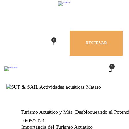
INICIO
TEAM BUILDING
ESCUELAS E
0
RESERVAR
INSTITUTOS
CURSOS
0
SUP YOGA
CONTACTO
Turismo Acuático y Más: Desbloqueando el Potenci
ESP
10/05/2023
Importancia del Turismo Acuático