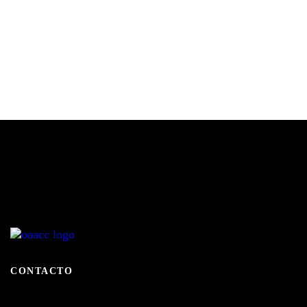
CONTACTO
Passeig de l'Espigó, s/n